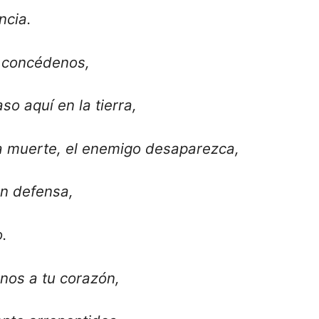
ncia.
 concédenos,
so aquí en la tierra,
a muerte, el enemigo desaparezca,
an defensa,
o.
nos a tu corazón,