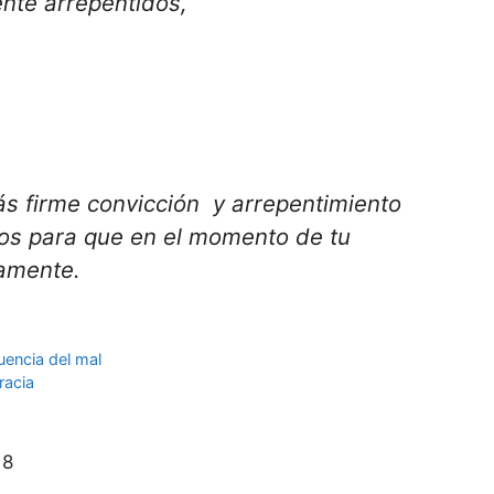
nte arrepentidos,
ás firme convicción y arrepentimiento
ios para que en el momento de tu
namente.
luencia del mal
racia
18