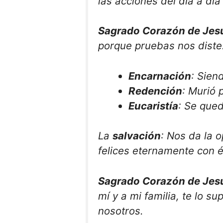
las acciones del día a día
Sagrado Corazón de Jes
porque pruebas nos diste
Encarnación
: Sien
Redención
: Murió 
Eucaristía
: Se qued
La
salvación
: Nos da la o
felices eternamente con é
Sagrado Corazón de Jes
mí y a mi familia, te lo su
nosotros.