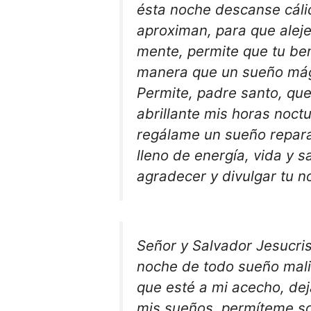
ésta noche descanse cáli
aproximan, para que aleje
mente, permite que tu ben
manera que un sueño mági
Permite, padre santo, que
abrillante mis horas noct
regálame un sueño repara
lleno de energía, vida y 
agradecer y divulgar tu n
Señor y Salvador Jesucri
noche de todo sueño mali
que esté a mi acecho, dej
mis sueños, permíteme so