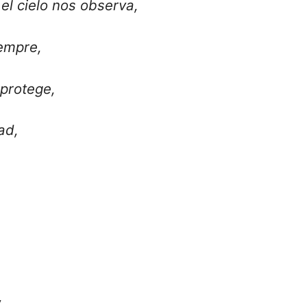
el cielo nos observa,
empre,
protege,
ad,
,