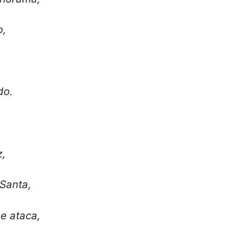
o,
do.
z,
Santa,
e ataca,