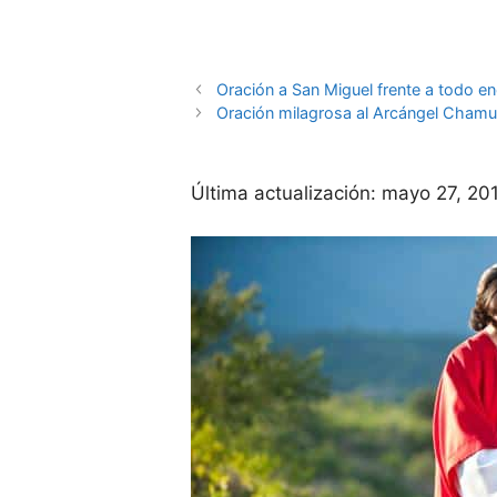
Oración a San Miguel frente a todo e
Oración milagrosa al Arcángel Chamuel
Última actualización:
mayo 27, 20