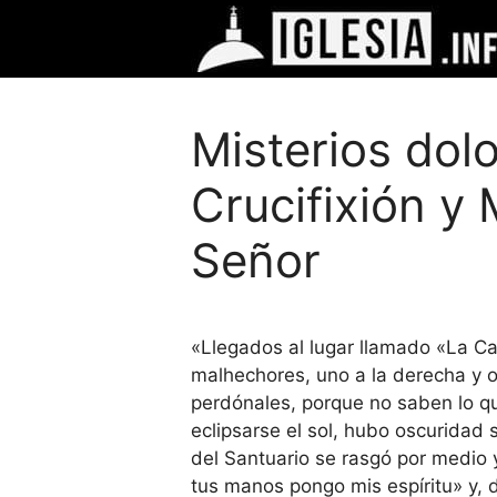
Saltar
al
contenido
Misterios dol
Crucifixión y
Señor
«Llegados al lugar llamado «La Cala
malhechores, uno a la derecha y ot
perdónales, porque no saben lo q
eclipsarse el sol, hubo oscuridad s
del Santuario se rasgó por medio y
tus manos pongo mis espíritu» y, d