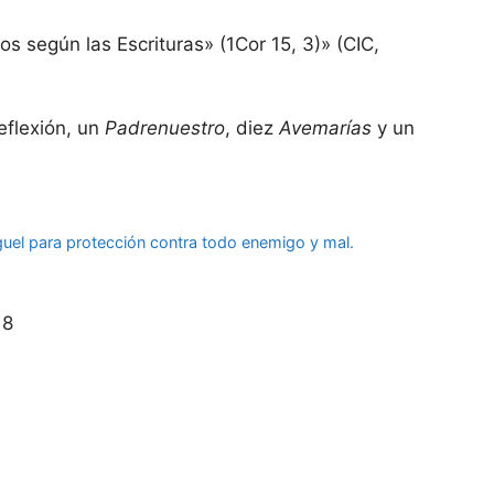
s según las Escrituras» (1Cor 15, 3)» (CIC,
eflexión, un
Padrenuestro
, diez
Avemarías
y un
s
guel para protección contra todo enemigo y mal.
18