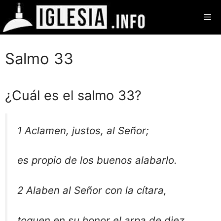
Saltar
Me
al
contenido
Salmo 33
¿Cuál es el salmo 33?
1 Aclamen, justos, al Señor;
es propio de los buenos alabarlo.
2 Alaben al Señor con la cítara,
toquen en su honor el arpa de diez