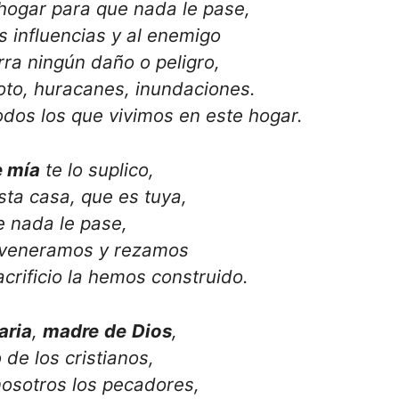
hogar para que nada le pase,
s influencias y al enemigo
rra ningún daño o peligro,
oto, huracanes, inundaciones.
odos los que vivimos en este hogar.
 mía
te lo suplico,
sta casa, que es tuya,
e nada le pase,
e veneramos y rezamos
crificio la hemos construido.
aria
,
madre
de
Dios
,
o de los cristianos,
nosotros los pecadores,