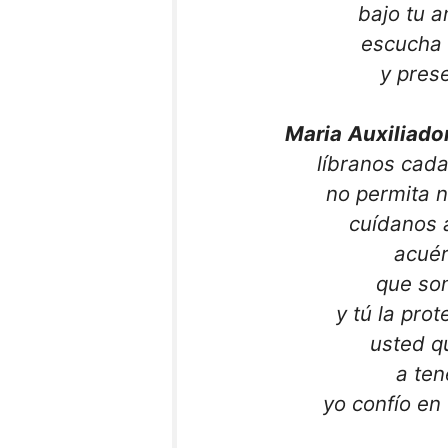
bajo tu 
escucha 
y pres
Maria
Auxiliado
líbranos cada
no permita 
cuídanos 
acuér
que so
y tú la prot
usted q
a ten
yo confío en 