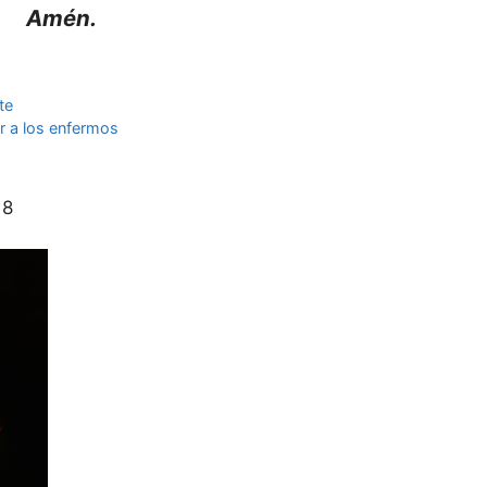
Amén.
te
r a los enfermos
18