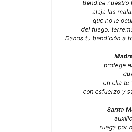
Bendice nuestro 
aleja las mala
que no le ocu
del fuego, terrem
Danos tu bendición a t
Madre
protege e
qu
en ella t
con esfuerzo y sa
Santa
M
auxili
ruega por 