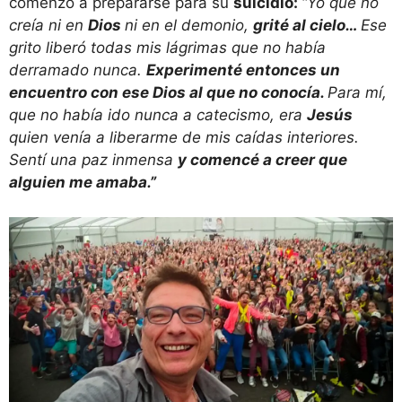
comenzó a prepararse para su
suicidio:
“Yo que no
creía ni en
Dios
ni en el demonio,
grité al cielo…
Ese
grito liberó todas mis lágrimas que no había
derramado nunca.
Experimenté entonces un
encuentro con ese Dios al que no conocía.
Para mí,
que no había ido nunca a catecismo, era
Jesús
quien venía a liberarme de mis caídas interiores.
Sentí una paz inmensa
y comencé a creer que
alguien me amaba.”