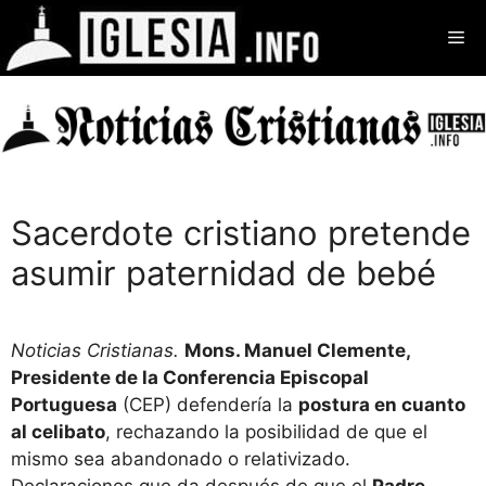
Saltar
Me
al
contenido
Sacerdote cristiano pretende
asumir paternidad de bebé
Noticias Cristianas.
Mons. Manuel Clemente,
Presidente de la Conferencia Episcopal
Portuguesa
(CEP) defendería la
postura en cuanto
al celibato
, rechazando la posibilidad de que el
mismo sea abandonado o relativizado.
Declaraciones que da después de que el
Padre