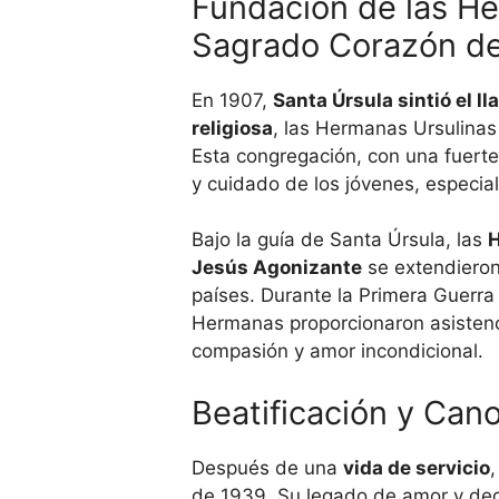
Fundación de las He
Sagrado Corazón de
En 1907,
Santa Úrsula sintió el 
religiosa
, las Hermanas Ursulina
Esta congregación, con una fuerte
y cuidado de los jóvenes, especi
Bajo la guía de Santa Úrsula, las
H
Jesús Agonizante
se extendieron
países. Durante la Primera Guerra 
Hermanas proporcionaron asistenc
compasión y amor incondicional.
Beatificación y Can
Después de una
vida de servicio
de 1939. Su legado de amor y ded