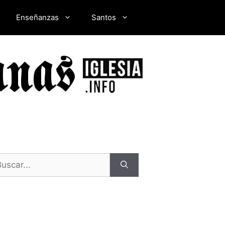
Enseñanzas
Santos
scar: