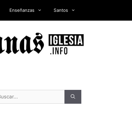
Enseñanzas
Santos
scar: