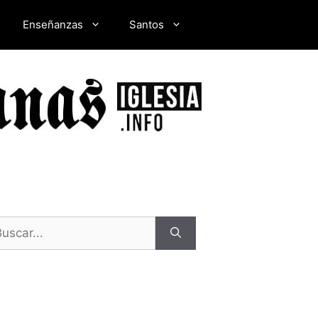
Enseñanzas
Santos
scar: