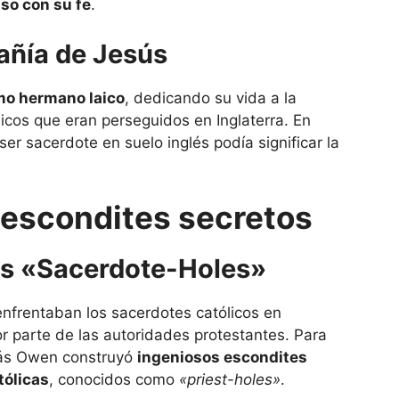
so con su fe
.
añía de Jesús
mo hermano laico
, dedicando su vida a la
icos que eran perseguidos en Inglaterra. En
ser sacerdote en suelo inglés podía significar la
e escondites secretos
los «Sacerdote-Holes»
nfrentaban los sacerdotes católicos en
or parte de las autoridades protestantes. Para
lás Owen construyó
ingeniosos escondites
tólicas
, conocidos como
«priest-holes»
.