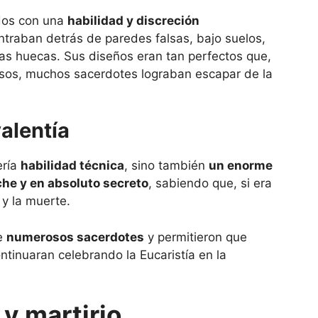
dos con una
habilidad y discreción
ntraban detrás de paredes falsas, bajo suelos,
s huecas. Sus diseños eran tan perfectos que,
rosos, muchos sacerdotes lograban escapar de la
alentía
ería
habilidad técnica
, sino también
un enorme
he y en absoluto secreto
, sabiendo que, si era
 y la muerte.
de
numerosos sacerdotes
y permitieron que
tinuaran celebrando la Eucaristía en la
 y martirio