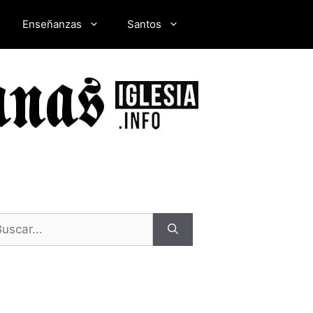
Enseñanzas
Santos
scar: