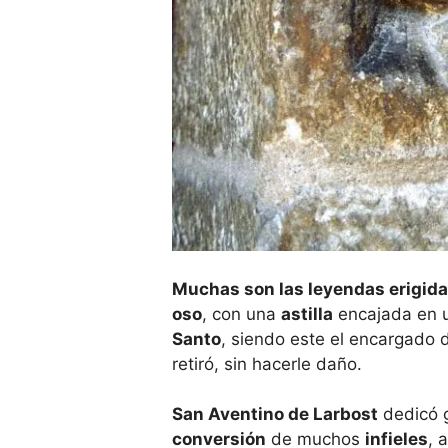
Muchas son las leyendas erigida
oso
, con una
astilla
encajada en u
Santo
, siendo este el encargado
retiró, sin hacerle daño.
San Aventino de Larbost
dedicó g
conversión
de muchos
infieles
, 