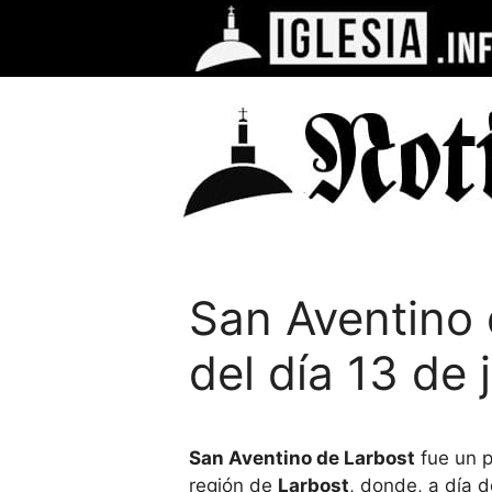
Saltar
al
contenido
San Aventino 
del día 13 de 
San Aventino de Larbost
fue un p
región de
Larbost
, donde, a día 