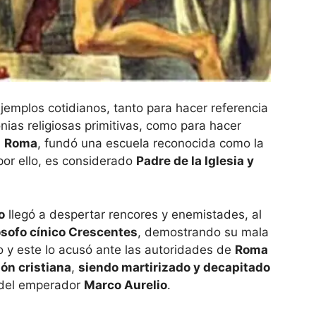
r ejemplos cotidianos, tanto para hacer referencia
nias religiosas primitivas, como para hacer
n
Roma
, fundó una escuela reconocida como la
por ello, es considerado
Padre de la Iglesia y
o
llegó a despertar rencores y enemistades, al
ósofo cínico Crescentes
, demostrando su mala
so y este lo acusó ante las autoridades de
Roma
ión cristiana
,
siendo martirizado y decapitado
o del emperador
Marco Aurelio
.