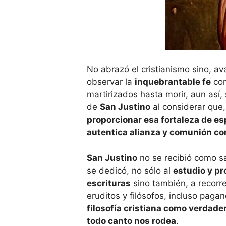
No abrazó el cristianismo sino, av
observar la
inquebrantable fe
con
martirizados hasta morir, aun así,
de
San Justino
al considerar que
proporcionar esa fortaleza de es
autentica alianza y comunión co
San Justino
no se recibió como s
se dedicó, no sólo al
estudio y p
escrituras
sino también, a recorr
eruditos y filósofos, incluso paga
filosofía cristiana como verdader
todo canto nos rodea
.