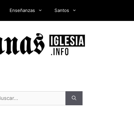
Enseñanzas
Santos
scar: