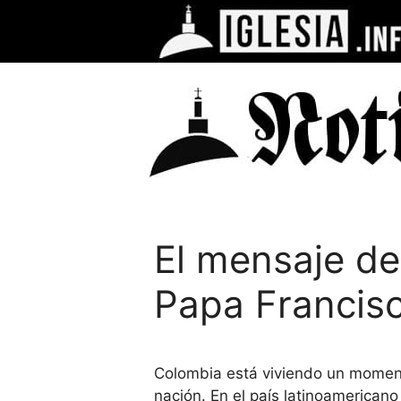
Saltar
al
contenido
El mensaje de
Papa Francis
Colombia está viviendo un moment
nación. En el país latinoamerican