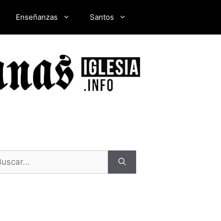
Enseñanzas
Santos
scar: